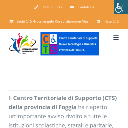
Salta
0881.633517
Contattaci
al
contenuto
Sede CTS -Notarangelo Rosati Giannone Masi
Rete CTS
Il
Centro Territoriale di Supporto (CTS)
della provincia di Foggia
ha riaperto
un’importante avviso rivolto a tutte le
istituzioni scolastiche, statali e paritarie,